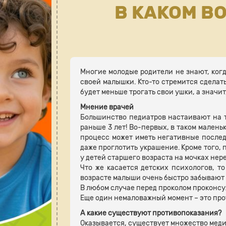
В КАКОМ В
Многие молодые родители не знают, когд
своей малышки. Кто-то стремится сделат
будет меньше трогать свои ушки, а значит
Мнение врачей
Большинство педиатров настаивают на то
раньше 3 лет! Во-первых, в таком мален
процесс может иметь негативные последс
даже проглотить украшение. Кроме того, 
у детей старшего возраста на мочках нер
Что же касается детских психологов, то
возрасте малыши очень быстро забывают 
В любом случае перед проколом проконсу
Еще один немаловажный момент – это пр
А какие существуют противопоказания?
Оказывается, существует множество мед