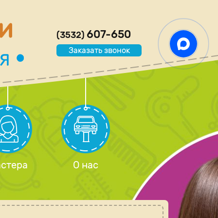
607-650
(3532)
Заказать звонок
стера
О нас