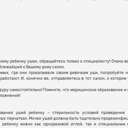
оему ребенку ушки, обращайтесь только к специалисту! Очень в
в ближайший к Вашему дому салон.
омых, где они прокалывали своим девочкам уши, попробуйте н
работают. И, конечно же, отправляетесь в тот салон, о которо
едуру самостоятельно! Помните, что медицинское образование и 
сложнений!
ывания ушей ребенку – стерильность условий проведения п
ных перчатках. Мочки ушей должны быть тщательно продезинфи
 ребенку можно как одноразовой иглой, так и специальным 