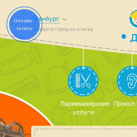
Оренбург
Онлайн-
запись
выберите город из списка
Парикмахерские
Прокол
услуги