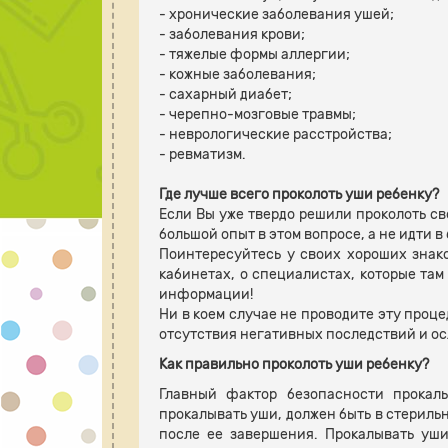
- хронические заболевания ушей;
- заболевания крови;
- тяжелые формы аллергии;
- кожные заболевания;
- сахарный диабет;
- черепно-мозговые травмы;
- неврологические расстройства;
- ревматизм.
Где лучше всего проколоть уши ребенку?
Если Вы уже твердо решили проколоть св
большой опыт в этом вопросе, а не идти 
Поинтересуйтесь у своих хороших знак
кабинетах, о специалистах, которые там 
информации!
Ни в коем случае не проводите эту проц
отсутствия негативных последствий и о
Как правильно проколоть уши ребенку?
Главный фактор безопасности прокал
прокалывать уши, должен быть в стериль
после ее завершения. Прокалывать уши