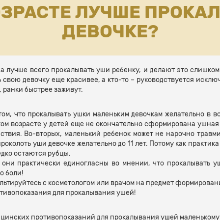
ОЗРАСТЕ ЛУЧШЕ ПРОКА
ДЕВОЧКЕ?
а лучше всего прокалывать уши ребенку, и делают это слишком
ь свою девочку еще красивее, а кто-то – руководствуется исклю
, ранки быстрее заживут.
м, что прокалывать ушки маленьким девочкам желательно в воз
ьком возрасте у детей еще не окончательно сформирована ушная 
твия. Во-вторых, маленький ребенок может не нарочно травми
проколоть уши девочке желательно до 11 лет. Потому как практик
едко остаются рубцы.
 они практически единогласны во мнении, что прокалывать уш
о боли!
льтируйтесь с косметологом или врачом на предмет формировани
отивопоказания для прокалывания ушей!
ицинских противопоказаний для прокалывания ушей маленькому