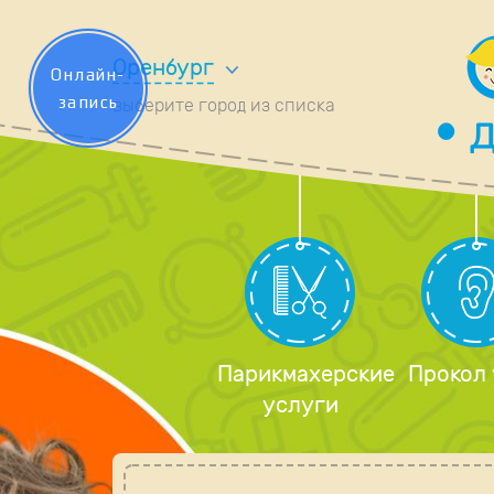
Оренбург
Онлайн-
запись
выберите город из списка
Парикмахерские
Прокол
услуги