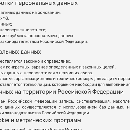
ботки персональных данных
нальных данных на основании:
2-ФЗ;
анных;
 несовершеннолетнего;
тиве субъекта персональных данных;
законодательством Российской Федерации.
нальных данных
ществляется законно и справедливо.
ием конкретных, заранее определенных и законных целей.
ных данных, несовместимая с целями их сбора.
равовые, организационные и технические меры для защиты перс
оставляется только лицам, которым он необходим для выполнени
анных на территории Российской Федерации
ан Российской Федерации запись, систематизация, накоплен
ых данных осуществляются с использованием баз данных, н
ми законодательства Российской Федерации.
okie и метрических программ
 и сервис веб-аналитики Яндекс.Метрика.